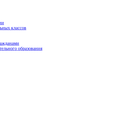
ии
льных классов
ражданами
тельного образования