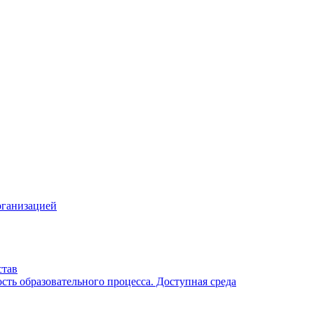
рганизацией
став
ть образовательного процесса. Доступная среда